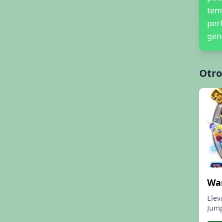
tem
per
gen
Otro
War
Elev
Jum
casi