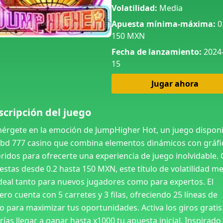
Volatilidad:
Media
Apuesta mínima-máxima:
0.
150 MXN
Fecha de lanzamiento:
2024-
15
Jugar ahora
scripción del juego
érgete en la emoción de JumpHigher Hot, un juego disponi
rbd 777 casino que combina elementos dinámicos con gráfi
oridos para ofrecerte una experiencia de juego inolvidable.
estas desde 0.2 hasta 150 MXN, este título de volatilidad m
ideal tanto para nuevos jugadores como para expertos. El
ero cuenta con 5 carretes y 3 filas, ofreciendo 25 líneas de
o para maximizar tus oportunidades. Activa los giros gratis
ías llegar a ganar hasta x1000 tu apuesta inicial. Inspirado