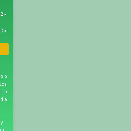
2 -
05-
ble
cos
 Con
edia
 y
 en