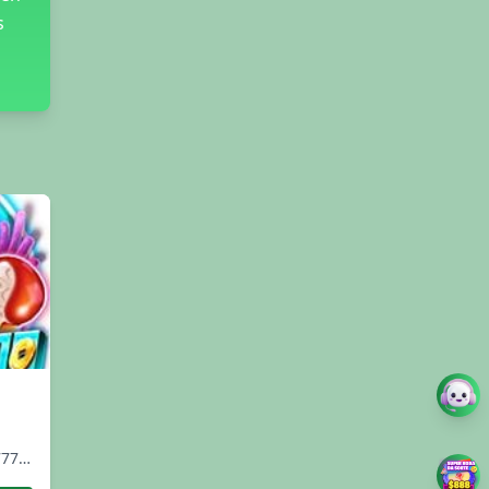
s
777
una