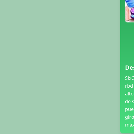
De
Six
rbd
alto
de s
pue
giro
máx