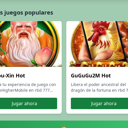
s juegos populares
u-Xin Hot
GuGuGu2M Hot
a tu experiencia de juego con
Libera el poder ancestral del
pHigherMobile en rbd 777
dragón de la fortuna en rbd 
no, diseñado específicamente
casino con Fortune Dragon, 
 dispositivos móviles...
extraordinaria aventura orient
Jugar ahora
Jugar ahora
💳