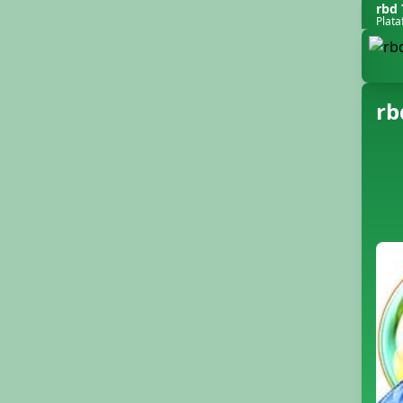
rbd 
Plata
rb