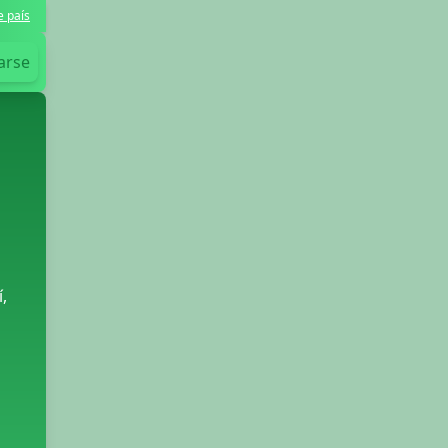
e país
arse
,