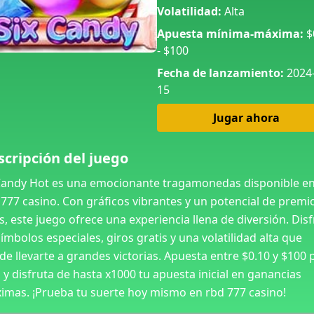
Volatilidad:
Alta
Apuesta mínima-máxima:
$
- $100
Fecha de lanzamiento:
2024-
15
Jugar ahora
scripción del juego
Candy Hot es una emocionante tragamonedas disponible e
 777 casino. Con gráficos vibrantes y un potencial de premi
s, este juego ofrece una experiencia llena de diversión. Dis
ímbolos especiales, giros gratis y una volatilidad alta que
de llevarte a grandes victorias. Apuesta entre $0.10 y $100 
 y disfruta de hasta x1000 tu apuesta inicial en ganancias
imas. ¡Prueba tu suerte hoy mismo en rbd 777 casino!